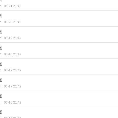
m
06-21 21:42
图
m
06-20 21:42
图
m
06-19 21:42
图
m
06-18 21:42
图
m
06-17 21:42
图
m
06-17 21:42
图
m
06-16 21:42
图