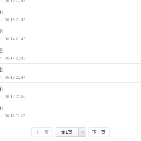
m
06-16 21:42
图
m
06-15 21:42
图
m
06-14 21:43
图
m
06-14 21:43
图
m
06-13 21:44
图
m
06-12 21:50
图
m
06-11 21:47
上一页
第1页
下一页